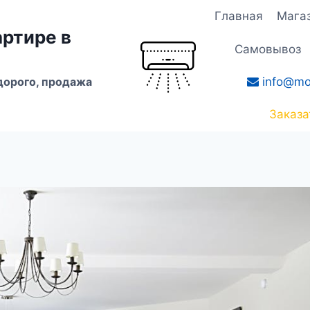
Главная
Мага
артире в
Самовывоз
info@mo
дорого, продажа
Заказа