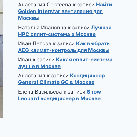
Анастасия Сергеева
к записи
Найти
Golden Interstar вентиляция для
Москвы
Наталья Ивановна
к записи
Лучшая
HPC сплит-система в Москве
Иван Петров
к записи
Как выбрать
AEG климат-контроль для Москвы
Иван
к записи
Какая сплит-система
лучше в Москве
Анастасия
к записи
Кондиционер
General Climate GC в Москве
Елена Васильева
к записи
Snow
Leopard кондиционер в Москве