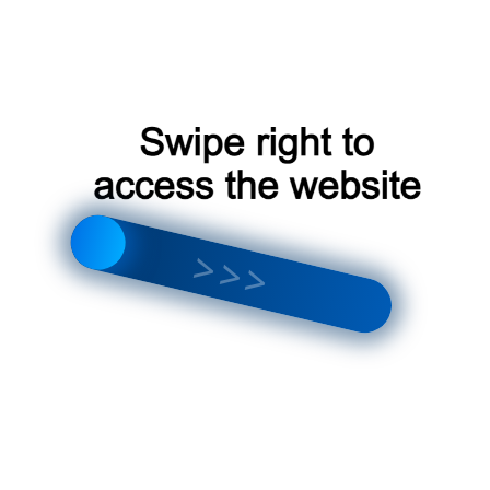
Лучший WEST
Где купить Roland
кондиционер в
кондиционеры для
Москве
Москвы
Настенные сплит-
Обзор Daiko
системы Midea в
кондиционеры для
Москве
Москвы
Найти: