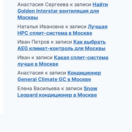
Анастасия Сергеева
к записи
Найти
Golden Interstar вентиляция для
Москвы
Наталья Ивановна
к записи
Лучшая
HPC сплит-система в Москве
Иван Петров
к записи
Как выбрать
AEG климат-контроль для Москвы
Иван
к записи
Какая сплит-система
лучше в Москве
Анастасия
к записи
Кондиционер
General Climate GC в Москве
Елена Васильева
к записи
Snow
Leopard кондиционер в Москве