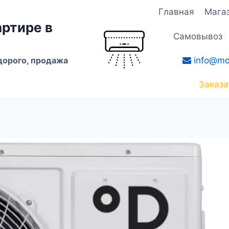
Главная
Мага
артире в
Самовывоз
info@mo
дорого, продажа
Заказа